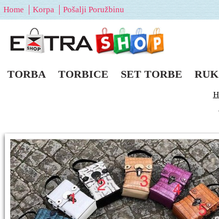
Home
Korpa
Pošalji Poružbinu
TORBA
TORBICE
SET TORBE
RUK
H