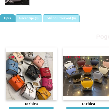
Opis
Recenzije (0)
Slično Proizvod (4)
Pogo
5.00 KM
5.00 KM
torbica
torbica