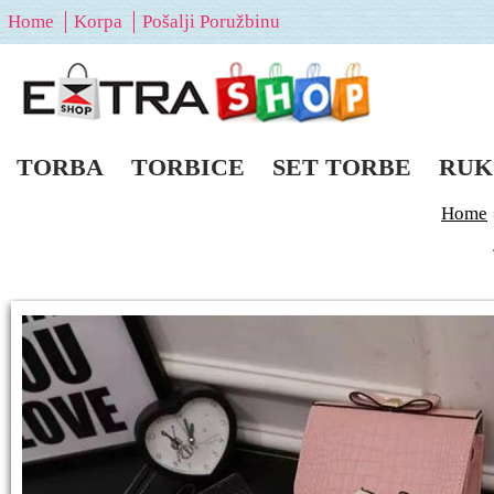
Home
Korpa
Pošalji Poružbinu
TORBA
TORBICE
SET TORBE
RUK
Home